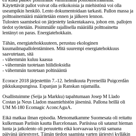
Käytettävät pallot voivat olla erikokoisia ja miehistönä voi olla
useampikin henkilö. Lento dokumentoidaan tarkasti. Pallon massa ja
polttoainemäärä määritetään ennen ja jälkeen lennon.
Tulosten saamiseksi on järjestetty laskentakaava, johon em. pallojen
tiedot syötetään. Pisimmälle rajallisella määrällä polttoainetta
lentänyt on paras. Energiatehokkain.
Tähän, energiatehokkuuteen, perustuu ekologinen
kuumailmapallolentäminen. Mitä suurempi energiatehokkuus
saavutetaan, sitä
- vähemmän kuluu kaasua
- vähemmän tuotetaan hiilidioksidia
- vähemmän tuotetaan poltinääntä
Ecorace 2018 järjestettiin 7.-12. helmikuuta Pyreneillä Puigcerdàn
pikkukaupungissa. Espanjan ja Ranskan rajamailla.
Osallistuimme (Seija ja Markku) tapahtumaan Josep M Llado
Costan ja Neus Lladon maamiehistön jäseninä. Pallona heillä oli
UM M-180 Ecomagic AconcAguA.
Eikä matkaa ilman episodia. Menomatkamme Suomesata oli reitattu
kulkemaan Pariisin kautta Barcelonaan. Pariisissa oli satanut hieman
lunta ja jatkolento oli peruutettu eikä korvaavaa kyytiä samana
päivänä järjestynyt. Tämän tiedon saamista varten järjestyi kylläkin