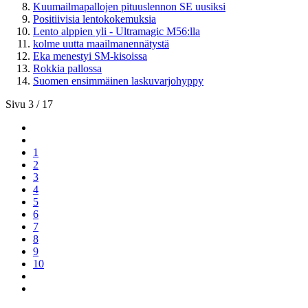
Kuumailmapallojen pituuslennon SE uusiksi
Positiivisia lentokokemuksia
Lento alppien yli - Ultramagic M56:lla
kolme uutta maailmanennätystä
Eka menestyi SM-kisoissa
Rokkia pallossa
Suomen ensimmäinen laskuvarjohyppy
Sivu 3 / 17
1
2
3
4
5
6
7
8
9
10