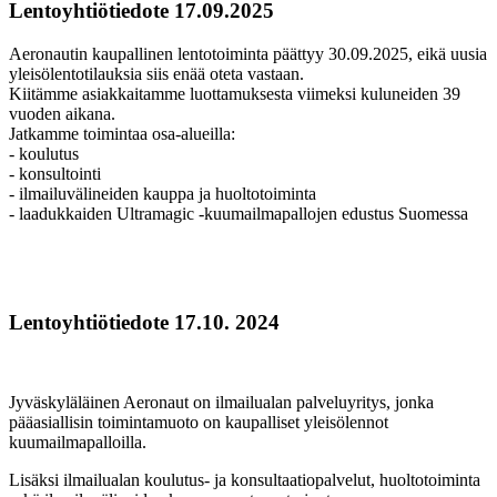
Lentoyhtiötiedote 17.09.2025
Aeronautin kaupallinen lentotoiminta päättyy 30.09.2025, eikä uusia
yleisölentotilauksia siis enää oteta vastaan.
Kiitämme asiakkaitamme luottamuksesta viimeksi kuluneiden 39
vuoden aikana.
Jatkamme toimintaa osa-alueilla:
- koulutus
- konsultointi
- ilmailuvälineiden kauppa ja huoltotoiminta
- laadukkaiden Ultramagic -kuumailmapallojen edustus Suomessa
Lentoyhtiötiedote 17.10. 2024
Jyväskyläläinen Aeronaut on ilmailualan palveluyritys, jonka
pääasiallisin toimintamuoto on kaupalliset yleisölennot
kuumailmapalloilla.
Lisäksi ilmailualan koulutus- ja konsultaatiopalvelut, huoltotoiminta