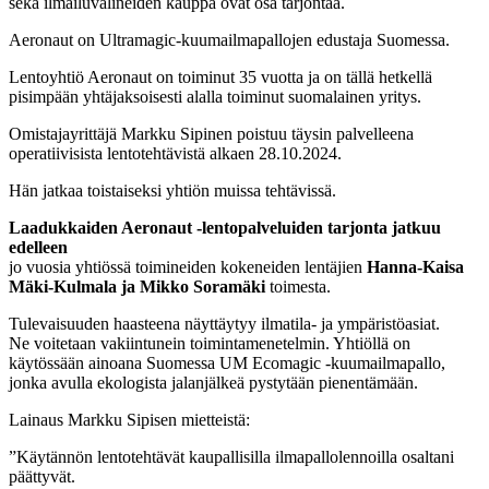
sekä ilmailuvälineiden kauppa ovat osa tarjontaa.
Aeronaut on Ultramagic-kuumailmapallojen edustaja Suomessa.
Lentoyhtiö Aeronaut on toiminut 35 vuotta ja on tällä hetkellä
pisimpään yhtäjaksoisesti alalla toiminut suomalainen yritys.
Omistajayrittäjä Markku Sipinen poistuu täysin palvelleena
operatiivisista lentotehtävistä alkaen 28.10.2024.
Hän jatkaa toistaiseksi yhtiön muissa tehtävissä.
Laadukkaiden Aeronaut -lentopalveluiden tarjonta jatkuu
edelleen
jo vuosia yhtiössä toimineiden kokeneiden lentäjien
Hanna-Kaisa
Mäki-Kulmala ja Mikko Soramäki
toimesta.
Tulevaisuuden haasteena näyttäytyy ilmatila- ja ympäristöasiat.
Ne voitetaan vakiintunein toimintamenetelmin. Yhtiöllä on
käytössään ainoana Suomessa UM Ecomagic -kuumailmapallo,
jonka avulla ekologista jalanjälkeä pystytään pienentämään.
Lainaus Markku Sipisen mietteistä:
”Käytännön lentotehtävät kaupallisilla ilmapallolennoilla osaltani
päättyvät.