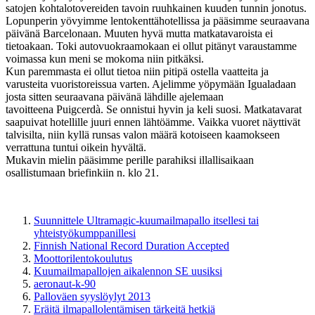
satojen kohtalotovereiden tavoin ruuhkainen kuuden tunnin jonotus.
Lopunperin yövyimme lentokenttähotellissa ja pääsimme seuraavana
päivänä Barcelonaan. Muuten hyvä mutta matkatavaroista ei
tietoakaan. Toki autovuokraamokaan ei ollut pitänyt varaustamme
voimassa kun meni se mokoma niin pitkäksi.
Kun paremmasta ei ollut tietoa niin pitipä ostella vaatteita ja
varusteita vuoristoreissua varten. Ajelimme yöpymään Igualadaan
josta sitten seuraavana päivänä lähdille ajelemaan
tavoitteena Puigcerdà. Se onnistui hyvin ja keli suosi. Matkatavarat
saapuivat hotellille juuri ennen lähtöämme. Vaikka vuoret näyttivät
talvisilta, niin kyllä runsas valon määrä kotoiseen kaamokseen
verrattuna tuntui oikein hyvältä.
Mukavin mielin pääsimme perille parahiksi illallisaikaan
osallistumaan briefinkiin n. klo 21.
Suunnittele Ultramagic-kuumailmapallo itsellesi tai
yhteistyökumppanillesi
Finnish National Record Duration Accepted
Moottorilentokoulutus
Kuumailmapallojen aikalennon SE uusiksi
aeronaut-k-90
Palloväen syyslöylyt 2013
Eräitä ilmapallolentämisen tärkeitä hetkiä