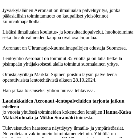
Jyväskyläläinen Aeronaut on ilmailualan palveluyritys, jonka
pääasiallisin toimintamuoto on kaupalliset yleisölennot
kuumailmapalloilla.
Lisäksi ilmailualan koulutus- ja konsultaatiopalvelut, huoltotoiminta
sekä ilmailuvälineiden kauppa ovat osa tarjontaa.
Aeronaut on Ultramagic-kuumailmapallojen edustaja Suomessa.
Lentoyhtiö Aeronaut on toiminut 35 vuotta ja on tällä hetkellä
pisimpään yhtäjaksoisesti alalla toiminut suomalainen yritys.
Omistajayrittäjä Markku Sipinen poistuu täysin palvelleena
operatiivisista lentotehtävistä alkaen 28.10.2024.
Hän jatkaa toistaiseksi yhtiön muissa tehtävissä.
Laadukkaiden Aeronaut -lentopalveluiden tarjonta jatkuu
edelleen
jo vuosia yhtiössä toimineiden kokeneiden lentäjien
Hanna-Kaisa
Mäki-Kulmala ja Mikko Soramäki
toimesta.
Tulevaisuuden haasteena näyttäytyy ilmatila- ja ympäristöasiat.
Ne voitetaan vakiintunein toimintamenetelmin. Yhtiöllä on