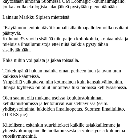
käytössään ainoana Suomessa UM Ecomagic -kuumailmapallo,
jonka avulla ekologista jalanjälkeä pystytään pienentämään.
Lainaus Markku Sipisen mietteistä:
”Käytännön lentotehtävät kaupallisilla ilmapallolennoilla osaltani
päättyvät.
Kulunut 35 vuotta sisältää niin paljon kohokohtia, kohtaamisia ja
mieluisia ilmailumuistoja ettei niitä kaikkia pysty tähän
sisällyttämään.
Ehkä niihin voi palata ja jakaa toisaalla.
Tärkeimpänä haluan mainita oman perheen tuen ja avun uran
kaikissa käänteissä.
Ympärillä vaikuttava, niin kotimainen kuin kansainvälinenkin,
ilmapalloyhteisö on ollut innoittava tuki monissa kehitysasioissa.
Olen saanut olla mukana useissa koulutustoiminnan
kehittämistoimissa ja lentoturvallisuustehtävussä (esim.
yhdistystoiminta, lukioiden ilmailuopetus, Suomen Ilmailuliitto,
OTKES jne)
Kiitollisena esitänkin suurkiitokset kaikille asiakkaillemme ja
yhteistyökumppaneille luottamuksesta ja yhteistyöstä kuluneina
vuosikymmeninä.