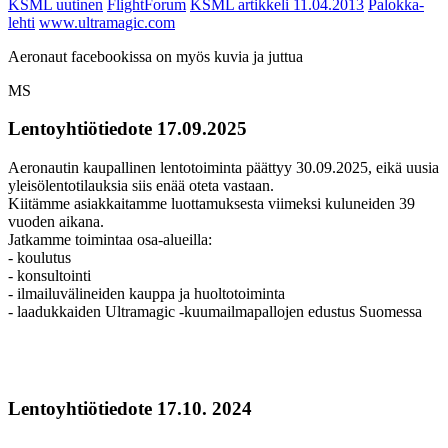
KSML uutinen
FlightForum
KSML artikkeli
11.04.2013
Palokka-
lehti
www.ultramagic.com
Aeronaut facebookissa on myös kuvia ja juttua
MS
Lentoyhtiötiedote 17.09.2025
Aeronautin kaupallinen lentotoiminta päättyy 30.09.2025, eikä uusia
yleisölentotilauksia siis enää oteta vastaan.
Kiitämme asiakkaitamme luottamuksesta viimeksi kuluneiden 39
vuoden aikana.
Jatkamme toimintaa osa-alueilla:
- koulutus
- konsultointi
- ilmailuvälineiden kauppa ja huoltotoiminta
- laadukkaiden Ultramagic -kuumailmapallojen edustus Suomessa
Lentoyhtiötiedote 17.10. 2024