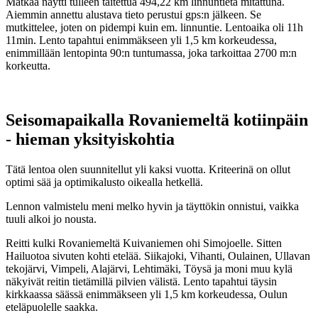
Matkaa näytti tulleen taitettua 494,22 km linnuntietä mitattuna.
Aiemmin annettu alustava tieto perustui gps:n jälkeen. Se
mutkittelee, joten on pidempi kuin em. linnuntie. Lentoaika oli 11h
11min. Lento tapahtui enimmäkseen yli 1,5 km korkeudessa,
enimmillään lentopinta 90:n tuntumassa, joka tarkoittaa 2700 m:n
korkeutta.
Seisomapaikalla Rovaniemeltä kotiinpäin
- hieman yksityiskohtia
Tätä lentoa olen suunnitellut yli kaksi vuotta. Kriteerinä on ollut
optimi sää ja optimikalusto oikealla hetkellä.
Lennon valmistelu meni melko hyvin ja täyttökin onnistui, vaikka
tuuli alkoi jo nousta.
Reitti kulki Rovaniemeltä Kuivaniemen ohi Simojoelle. Sitten
Hailuotoa sivuten kohti etelää. Siikajoki, Vihanti, Oulainen, Ullavan
tekojärvi, Vimpeli, Alajärvi, Lehtimäki, Töysä ja moni muu kylä
näkyivät reitin tietämillä pilvien välistä. Lento tapahtui täysin
kirkkaassa säässä enimmäkseen yli 1,5 km korkeudessa, Oulun
eteläpuolelle saakka.