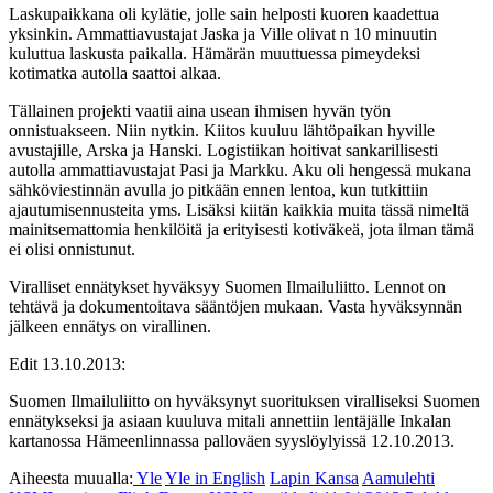
Laskupaikkana oli kylätie, jolle sain helposti kuoren kaadettua
yksinkin. Ammattiavustajat Jaska ja Ville olivat n 10 minuutin
kuluttua laskusta paikalla. Hämärän muuttuessa pimeydeksi
kotimatka autolla saattoi alkaa.
Tällainen projekti vaatii aina usean ihmisen hyvän työn
onnistuakseen. Niin nytkin. Kiitos kuuluu lähtöpaikan hyville
avustajille, Arska ja Hanski. Logistiikan hoitivat sankarillisesti
autolla ammattiavustajat Pasi ja Markku. Aku oli hengessä mukana
sähköviestinnän avulla jo pitkään ennen lentoa, kun tutkittiin
ajautumisennusteita yms. Lisäksi kiitän kaikkia muita tässä nimeltä
mainitsemattomia henkilöitä ja erityisesti kotiväkeä, jota ilman tämä
ei olisi onnistunut.
Viralliset ennätykset hyväksyy Suomen Ilmailuliitto. Lennot on
tehtävä ja dokumentoitava sääntöjen mukaan. Vasta hyväksynnän
jälkeen ennätys on virallinen.
Edit 13.10.2013:
Suomen Ilmailuliitto on hyväksynyt suorituksen viralliseksi Suomen
ennätykseksi ja asiaan kuuluva mitali annettiin lentäjälle Inkalan
kartanossa Hämeenlinnassa palloväen syyslöylyissä 12.10.2013.
Aiheesta muualla:
Yle
Yle in English
Lapin Kansa
Aamulehti