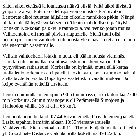
Sitten alkoi etelässä ja lounaassa näkyä pilviä. Niitä alkoi tiivistyä
ympärille aivan kuten jo edellispäivien ennusteet kertoivatkin.
Lentorata alkoi muuttua hiljalleen oikealle rannikkoa pitkin. Niinpä
pitikin miettiä hyväksynkö sen, että lento mahdollisesti päättyisi
jonnekin Kokkolan paikkeille rannikolla, vai teenkö jotain muuta.
Vaihtoehtoina oli mennä pilvien alapuolelle. Siellä tuuli olisi
heikompi. Toinen vaihtoehto oli nousta ylemmäs ja olettaa että tuuli
vie enemmän vasemmalle.
Valitsin vaihtoehdon jotakin muuta, eli päätin nousta ylemmäs.
Tuulikin oli suunnaltaan suotuisa joskin heikkeni vähän. Olen
tyytyväinen ratkaisuuni. Korkealla on kylmää, mutta tällä kertaa
tuolla lentokorkeudessa ei palellut kovinkaan, koska aurinko paistoi
siellä täydeltä terältä. Olipa hyvä vaatetuskin varattu mukaan. Ja
kelpo eväitähän retkellä tarvitaan.
Lensin enimmillään lentopinta 90:n tuntumassa, joka tarkoittaa 2700
m:n korkeutta. Suurin maanopeus oli Perämerellä Simojoen ja
Hailuodon välillä, 35 kt eli n 65 km/t.
Lentoonlähdön hetki oli 07:44 Rovaniemellä Paavalniemen jäätiellä.
Lasku tapahtui hämärän aikaan 18:55 vieraanvaraisella
Vaskivedellä. Siten lentoaika oli 11h 11min. Kuljettu matka oli netin
yli Coordinate Distance Calculatorilla laskettuna 494.22 km.