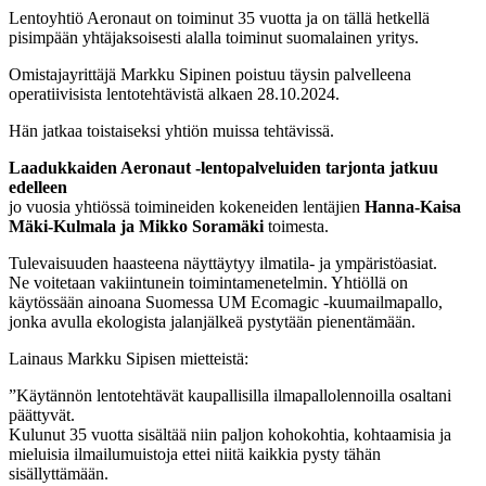
Lentoyhtiö Aeronaut on toiminut 35 vuotta ja on tällä hetkellä
pisimpään yhtäjaksoisesti alalla toiminut suomalainen yritys.
Omistajayrittäjä Markku Sipinen poistuu täysin palvelleena
operatiivisista lentotehtävistä alkaen 28.10.2024.
Hän jatkaa toistaiseksi yhtiön muissa tehtävissä.
Laadukkaiden Aeronaut -lentopalveluiden tarjonta jatkuu
edelleen
jo vuosia yhtiössä toimineiden kokeneiden lentäjien
Hanna-Kaisa
Mäki-Kulmala ja Mikko Soramäki
toimesta.
Tulevaisuuden haasteena näyttäytyy ilmatila- ja ympäristöasiat.
Ne voitetaan vakiintunein toimintamenetelmin. Yhtiöllä on
käytössään ainoana Suomessa UM Ecomagic -kuumailmapallo,
jonka avulla ekologista jalanjälkeä pystytään pienentämään.
Lainaus Markku Sipisen mietteistä:
”Käytännön lentotehtävät kaupallisilla ilmapallolennoilla osaltani
päättyvät.
Kulunut 35 vuotta sisältää niin paljon kohokohtia, kohtaamisia ja
mieluisia ilmailumuistoja ettei niitä kaikkia pysty tähän
sisällyttämään.