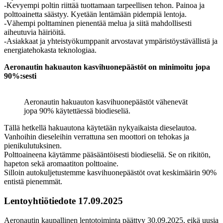
-Kevyempi poltin riittää tuottamaan tarpeellisen tehon. Painoa ja
polttoainetta säästyy. Kyetään lentämään pidempiä lentoja.
-Vähempi polttaminen pienentää melua ja siitä mahdollisesti
aiheutuvia häiriöitä.
-Asiakkaat ja yhteistyökumppanit arvostavat ympäristöystävällistä ja
energiatehokasta teknologiaa.
Aeronautin hakuauton kasvihuonepäästöt on minimoitu jopa
90%:sesti
Aeronautin hakuauton kasvihuonepäästöt vähenevät
jopa 90% käytettäessä biodieseliä.
Tällä hetkellä hakuautona käytetään nykyaikaista dieselautoa.
Vanhoihin dieseleihin verrattuna sen moottori on tehokas ja
pienikulutuksinen.
Polttoaineena käytämme pääsääntöisesti biodieseliä. Se on rikitön,
hapeton sekä aromaatiton polttoaine.
Silloin autokuljetustemme kasvihuonepäästöt ovat keskimäärin 90%
entistä pienemmät.
Lentoyhtiötiedote 17.09.2025
Aeronautin kaupallinen lentotoiminta päättyy 30.09.2025, eikä uusia