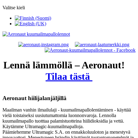
Valitse kieli
Lennä lämmöllä – Aeronaut!
Tilaa tästä
Aeronaut hiilijalanjäljillä
Maailman vanhin ilmailulaji - kuumailmapallolentäminen - käyttää
vielä toistaiseksi uusiutumattomia luonnonvaroja. Lennolla
kuumailmapallo tuotttaa palamistuotteina hiilidioksidia ja vettä.
Käytämme Ultramagic-kuumailmapalloja.
Päämiehemme Ultramagic S.A. on ennakkoluuloton ja menestyvä
innovaattori. Menestyneen brändin käyttämät tuotantomanetelmät ja