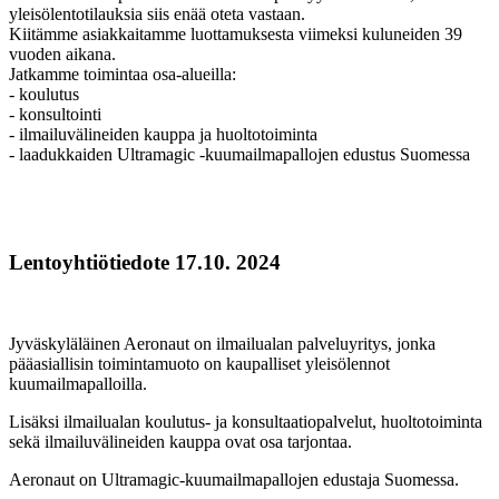
yleisölentotilauksia siis enää oteta vastaan.
Kiitämme asiakkaitamme luottamuksesta viimeksi kuluneiden 39
vuoden aikana.
Jatkamme toimintaa osa-alueilla:
- koulutus
- konsultointi
- ilmailuvälineiden kauppa ja huoltotoiminta
- laadukkaiden Ultramagic -kuumailmapallojen edustus Suomessa
Lentoyhtiötiedote 17.10. 2024
Jyväskyläläinen Aeronaut on ilmailualan palveluyritys, jonka
pääasiallisin toimintamuoto on kaupalliset yleisölennot
kuumailmapalloilla.
Lisäksi ilmailualan koulutus- ja konsultaatiopalvelut, huoltotoiminta
sekä ilmailuvälineiden kauppa ovat osa tarjontaa.
Aeronaut on Ultramagic-kuumailmapallojen edustaja Suomessa.