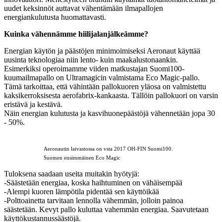
uudet keksinnöt auttavat vähentämään ilmapallojen
energiankulutusta huomattavasti.
Kuinka vähennämme hiilijalanjälkeämme?
Energian käytön ja päästöjen minimoimiseksi Aeronaut käyttää
uusinta teknologiaa niin lento- kuin maakalustonaankin.
Esimerkiksi operoimamme viiden matkustajan Suomi100-
kuumailmapallo on Ultramagicin valmistama Eco Magic-pallo.
Tämä tarkoittaa, että vähintään pallokuoren yläosa on valmistettu
kaksikerroksisesta aerofabrix-kankaasta. Tällöin pallokuori on varsin
eristävä ja kestävä.
Näin energian kulutusta ja kasvihuonepäästöjä vähennetään jopa 30
- 50%.
Aeronautin laivastossa on vsta 2017 OH-FIN Suomi100.
Suomen ensimmäinen Eco Magic
Tuloksena saadaan useita muitakin hyötyjä:
-Säästetään energiaa, koska haihtuminen on vähäisempää
-Alempi kuoren lämpötila pidentää sen käyttöikää
-Polttoainetta tarvitaan lennolla vähemmän, jolloin painoa
säästetään. Kevyt pallo kuluttaa vahemmän energiaa. Saavutetaan
käyttökustannussäästöjä.